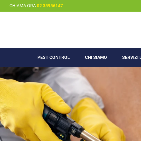
Salta
CHIAMA ORA
02 35956147
al
contenuto
PEST CONTROL
CHI SIAMO
SERVIZI