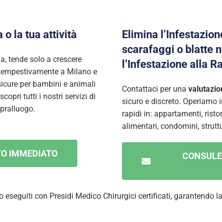
o la tua attività
Elimina l’Infestazion
scarafaggi o blatte 
a, tende solo a crescere
l’Infestazione alla R
 tempestivamente a Milano e
sicure per bambini e animali
Contattaci per una
valutazio
opri tutti i nostri servizi di
sicuro e discreto. Operiamo i
opralluogo.
rapidi in: appartamenti, risto
alimentari, condomini, struttu
TO IMMEDIATO
CONSULE
no eseguiti con Presidi Medico Chirurgici certificati, garantendo l