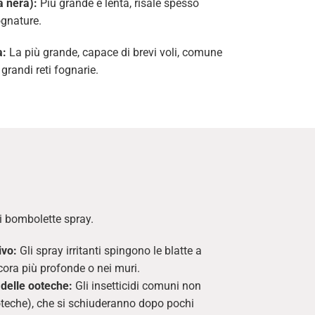
a nera):
Più grande e lenta, risale spesso
ognature.
a:
La più grande, capace di brevi voli, comune
e grandi reti fognarie.
di bombolette spray.
ivo:
Gli spray irritanti spingono le blatte a
ncora più profonde o nei muri.
delle ooteche:
Gli insetticidi comuni non
oteche), che si schiuderanno dopo pochi