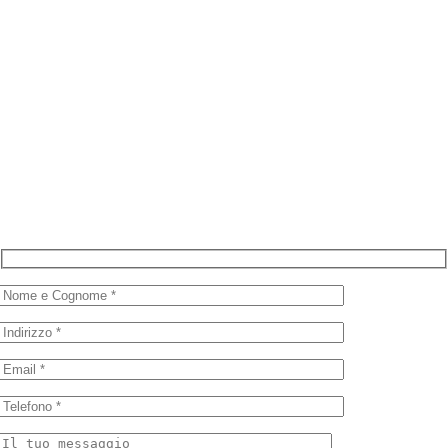
Intervento entro 24 ore a Cernusco sul Naviglio e
dintorni.
Compila il form e verrai ricontattato in giornata da un
nostro tecnico.