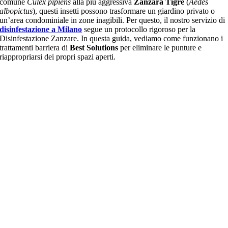
comune
Culex pipiens
alla più aggressiva
Zanzara Tigre
(
Aedes
albopictus
), questi insetti possono trasformare un giardino privato o
un’area condominiale in zone inagibili. Per questo, il nostro servizio di
disinfestazione a Milano
segue un protocollo rigoroso per la
Disinfestazione Zanzare. In questa guida, vediamo come funzionano i
trattamenti barriera di
Best Solutions
per eliminare le punture e
riappropriarsi dei propri spazi aperti.