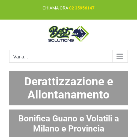
Salta
CHIAMA ORA
02 35956147
al
contenuto
Vai a...
Derattizzazione e
Allontanamento
Bonifica Guano e Volatili a
Milano e Provincia