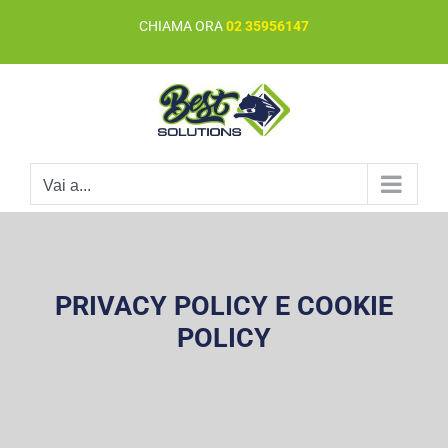
Salta
CHIAMA ORA
02 35956147
al
contenuto
Vai a...
PRIVACY POLICY E COOKIE
POLICY