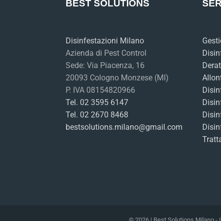
BEST SOLUTIONS
SER
Disinfestazioni Milano
Gesti
Azienda di Pest Control
Disin
Sede: Via Piacenza, 16
Derat
20093 Cologno Monzese (MI)
Allon
P. IVA 08154820966
Disin
Tel. 02 3595 6147
Disin
Tel. 02 2670 8468
Disin
bestsolutions.milano@gmail.com
Disin
Tratt
© 2026 | Best Solutions Milano -