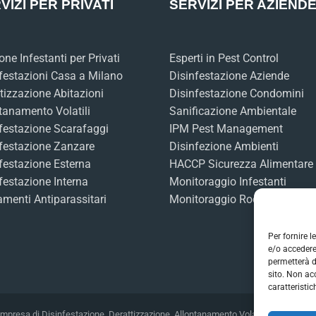
VIZI PER PRIVATI
SERVIZI PER AZIEND
one Infestanti per Privati
Esperti in Pest Control
festazioni Casa a Milano
Disinfestazione Aziende
tizzazione Abitazioni
Disinfestazione Condomini
tanamento Volatili
Sanificazione Ambientale
festazione Scarafaggi
IPM Pest Management
festazione Zanzare
Disinfezione Ambienti
festazione Esterna
HACCP Sicurezza Alimentare
festazione Interna
Monitoraggio Infestanti
amenti Antiparassitari
Monitoraggio Roditori
Per fornire 
e/o accedere
permetterà d
sito. Non ac
caratteristic
 Impresa di Disinfestazione, Derattizzazione, Allontanamento Volatili, Sanificaz