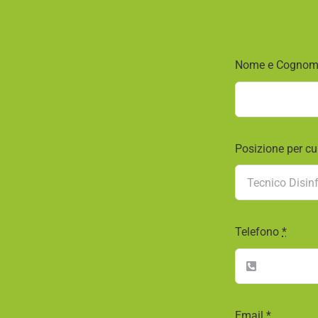
Nome e Cogno
Posizione per cu
Telefono
*
Email
*