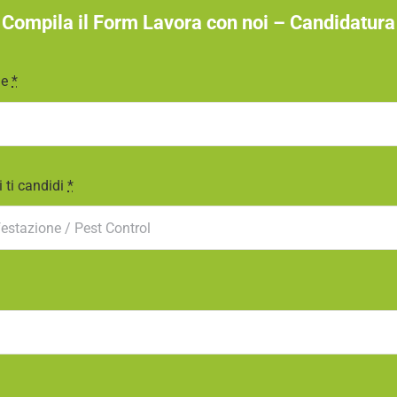
Compila il Form Lavora con noi – Candidatura
me
*
i ti candidi
*