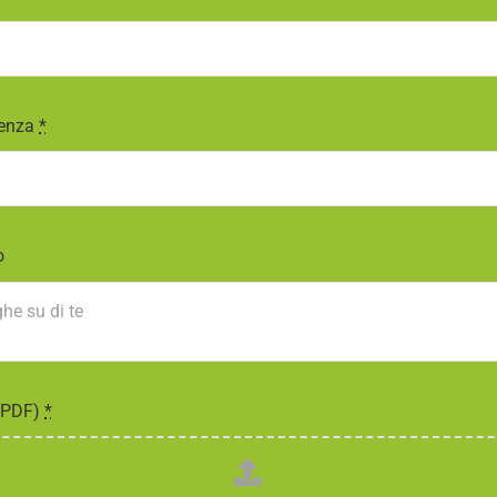
denza
*
o
 (PDF)
*