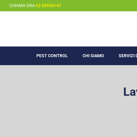
Salta
CHIAMA ORA
02 35956147
al
contenuto
PEST CONTROL
CHI SIAMO
SERVIZI
La