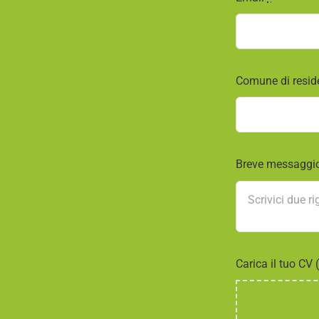
Comune di resi
Breve messaggi
Carica il tuo CV