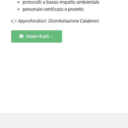
protocolli a basso impatto ambientale
personale certificato e protetto
👉
Approfondisci: Disinfestazione Calabroni
Scopri di più →
Servizi di disinfestazione
insettI a Milano