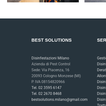
BEST SOLUTIONS
SER
Disinfestazioni Milano
Gesti
Azienda di Pest Control
Disin
Sede: Via Piacenza, 16
Derat
20093 Cologno Monzese (MI)
Allon
P. IVA 08154820966
Disin
Tel. 02 3595 6147
Disin
Tel. 02 2670 8468
Disin
bestsolutions.milano@gmail.com
Disin
Tratt