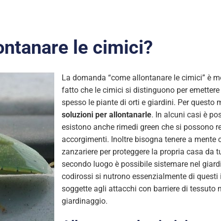
ontanare le cimici?
La domanda “come allontanare le cimici” è mol
fatto che le cimici si distinguono per emetter
spesso le piante di orti e giardini. Per questo
soluzioni per allontanarle
. In alcuni casi è po
esistono anche rimedi green che si possono rea
accorgimenti. Inoltre bisogna tenere a mente ch
zanzariere per proteggere la propria casa da tut
secondo luogo è possibile sistemare nel giardino
codirossi si nutrono essenzialmente di questi i
soggette agli attacchi con barriere di tessuto 
giardinaggio.