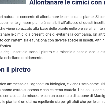
Allontanare le cimici con 
ari naturali e consente di allontanare le cimici dalle piante. Si co
ficacemente gli esemplari più sensibili all’attacco di questi inset
he viene spruzzato alla base delle piante nelle ore serali a interv
tanare le cimici già presenti che di evitarne la comparsa. Un altro
o con l’artemisia e funziona con diverse specie di insetti. Altri rim
’ortica.
 degli insetticidi sono il piretro e la miscela a base di acqua e
e la debellano rapidamente.
n il piretro
l’unico ammesso dall’agricoltura biologica, e viene usato come ult
 non hanno avuto successo e con estrema cautela. Una soluzione p
ino con acqua da miscelare con un cucchiaio di sapone di Marsigl
lle piante: è un ottimo repellente sia per gli afidi che per le cimic