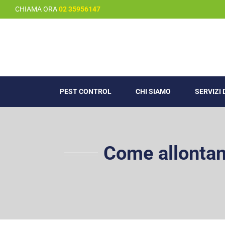
Salta
CHIAMA ORA
02 35956147
al
contenuto
PEST CONTROL
CHI SIAMO
SERVIZI
Come allontana