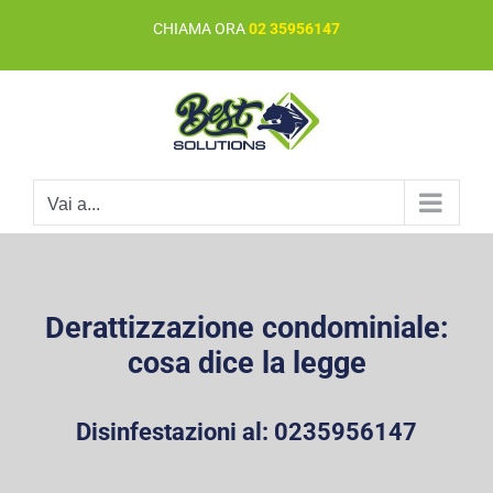
Salta
CHIAMA ORA
02 35956147
al
contenuto
Vai a...
Derattizzazione condominiale:
cosa dice la legge
Disinfestazioni al:
0235956147