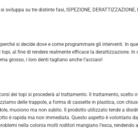
si sviluppa su tre distinte fasi, ISPEZIONE, DERATTIZZAZION
 perché si decide dove e come programmare gli interventi. In que
ai topi, al fine di rendere realmente efficace la derattizzazione. 
ema grosso, i loro denti tagliano anche l’acciaio!
corsi dei topi si procederà al trattamento. Il trattamento, scelto
izziamo delle trappole, a forma di cassette in plastica, con chiu
ole, muoiono ma non subito. Il prodotto utilizzato tende a disidr
rodotto è rapida ma non immediata. Questo aspetto è volontario da
roblemi nella colonia molti roditori mangiano l’esca, rendendo a