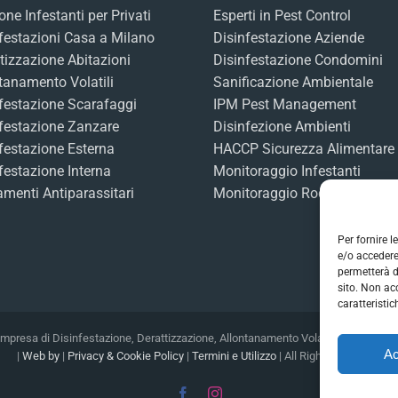
one Infestanti per Privati
Esperti in Pest Control
festazioni Casa a Milano
Disinfestazione Aziende
tizzazione Abitazioni
Disinfestazione Condomini
tanamento Volatili
Sanificazione Ambientale
festazione Scarafaggi
IPM Pest Management
festazione Zanzare
Disinfezione Ambienti
festazione Esterna
HACCP Sicurezza Alimentare
festazione Interna
Monitoraggio Infestanti
amenti Antiparassitari
Monitoraggio Roditori
Per fornire 
e/o accedere
permetterà d
sito. Non ac
caratteristic
 Impresa di Disinfestazione, Derattizzazione, Allontanamento Volatili, Sanificaz
Ac
|
Web by
|
Privacy & Cookie Policy
|
Termini e Utilizzo
| All Rights Reserved
Facebook
Instagram