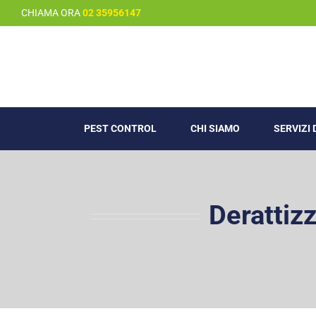
Salta
CHIAMA ORA
02 35956147
al
contenuto
PEST CONTROL
CHI SIAMO
SERVIZI
Derattiz