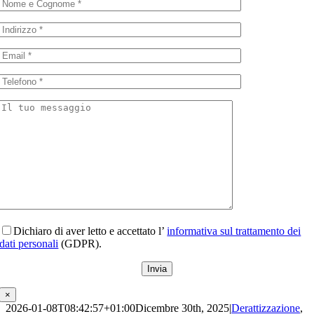
Dichiaro di aver letto e accettato l’
informativa sul trattamento dei
dati personali
(GDPR).
×
2026-01-08T08:42:57+01:00
Dicembre 30th, 2025
|
Derattizzazione
,