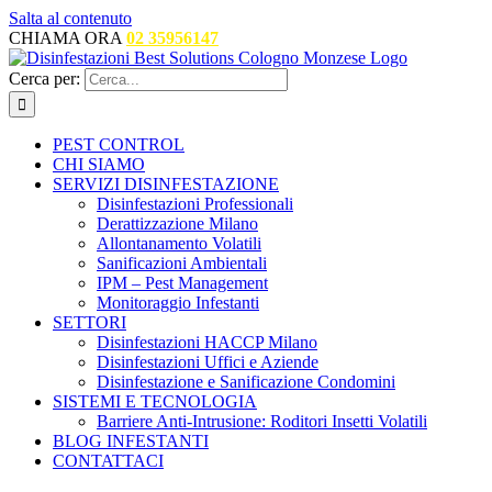
Salta al contenuto
CHIAMA ORA
02 35956147
Cerca per:
PEST CONTROL
CHI SIAMO
SERVIZI DISINFESTAZIONE
Disinfestazioni Professionali
Derattizzazione Milano
Allontanamento Volatili
Sanificazioni Ambientali
IPM – Pest Management
Monitoraggio Infestanti
SETTORI
Disinfestazioni HACCP Milano
Disinfestazioni Uffici e Aziende
Disinfestazione e Sanificazione Condomini
SISTEMI E TECNOLOGIA
Barriere Anti-Intrusione: Roditori Insetti Volatili
BLOG INFESTANTI
CONTATTACI