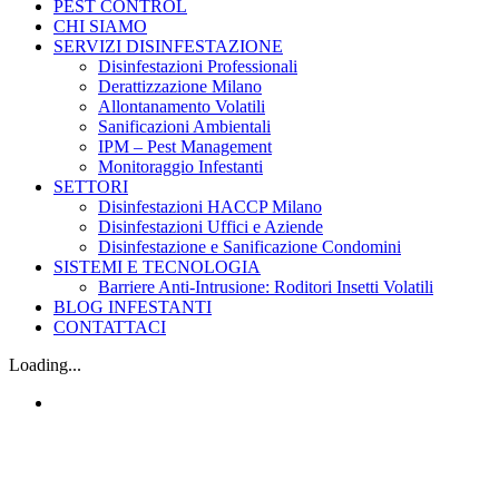
PEST CONTROL
CHI SIAMO
SERVIZI DISINFESTAZIONE
Disinfestazioni Professionali
Derattizzazione Milano
Allontanamento Volatili
Sanificazioni Ambientali
IPM – Pest Management
Monitoraggio Infestanti
SETTORI
Disinfestazioni HACCP Milano
Disinfestazioni Uffici e Aziende
Disinfestazione e Sanificazione Condomini
SISTEMI E TECNOLOGIA
Barriere Anti-Intrusione: Roditori Insetti Volatili
BLOG INFESTANTI
CONTATTACI
Loading...