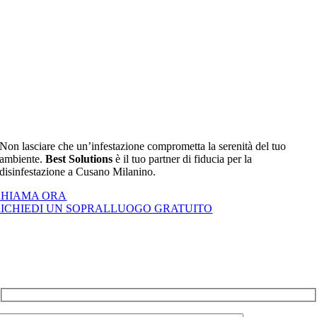
Non lasciare che un’infestazione comprometta la serenità del tuo
ambiente.
Best Solutions
è il tuo partner di fiducia per la
disinfestazione a Cusano Milanino.
CHIAMA ORA
RICHIEDI UN SOPRALLUOGO GRATUITO
Intervento entro 24 ore a Cusano Milanino e dintorni.
Compila il form e verrai ricontattato in giornata da un
nostro tecnico.